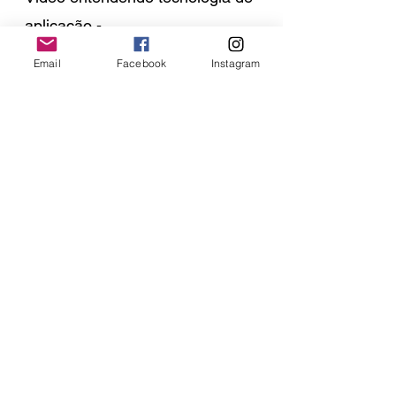
aplicação -
https://www.youtube.com/watch
Email
Facebook
Instagram
?v=yfsIOx2n3mE
Vídeo aplicações aéreas -
https://www.youtube.com/watch
?v=XSKhiMuNYaQ
Espectro de gotas e caldas -
https://www.youtube.com/watch?
v=H3xKR2wHPsA
Princípios básicos da aplicação
parte 1 -
https://www.youtube.com/watch?
v=AdsZw3CCjoI&t=8987s
Princípios básicos da aplicação