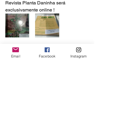
Revista Planta Daninha será 
exclusivamente online !
Conclui-se que a ciência avança, e 
fazemos parte dessa. Quais as 
Email
Facebook
Instagram
próximas mudanças? Não posso lhe 
dizer, mas espero que nos 
encontremos em 2018, no Rio de 
Janeiro, para continuar essa história  e 
pegar uma praia, porque não !?
Sem categoria