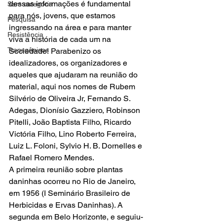
dessas informações é fundamental 
Sem categoria
para nós, jovens, que estamos 
Pesquisa
ingressando na área e para manter 
Resistência
viva a história de cada um na 
Transgênicos
Sociedade! Parabenizo os 
idealizadores, os organizadores e 
aqueles que ajudaram na reunião do 
material, aqui nos nomes de Rubem 
Silvério de Oliveira Jr, Fernando S. 
Adegas, Dionísio Gazziero, Robinson 
Pitelli, João Baptista Filho, Ricardo 
Victória Filho, Lino Roberto Ferreira, 
Luiz L. Foloni, Sylvio H. B. Dornelles e 
Rafael Romero Mendes.
A primeira reunião sobre plantas 
daninhas ocorreu no Rio de Janeiro, 
em 1956 (I Seminário Brasileiro de 
Herbicidas e Ervas Daninhas). A 
segunda em Belo Horizonte, e seguiu-