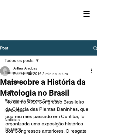
Post
Todos os posts
Arthur Arrobas
Todos os posts
8 de set. de 2016
2 min de leitura
Mais sobre a História da
Conceitos
Matologia no Brasil
Culturas
Biologia de Plantas Daninhas
No último XXX Congresso Brasileiro 
da Ciência das Plantas Daninhas, que 
herbicidas
ocorreu mês passado em Curitiba, foi 
Notícias
organizada uma exposição histórica 
Invasora
dos Congressos anteriores. O resgate 