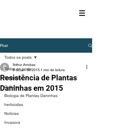
Post
Todos os posts
Arthur Arrobas
Todos os posts
6 de jan. de 2015
1 min de leitura
Resistência de Plantas
Conceitos
Daninhas em 2015
Culturas
Biologia de Plantas Daninhas
herbicidas
Notícias
Invasora